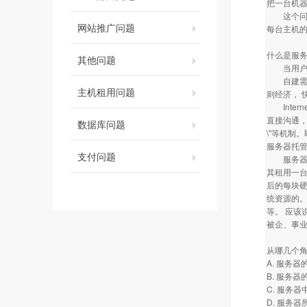
把一台机
这个问题
网站推广问题
每台主机
什么是服
其他问题
当用户有意
自建需要
主机租用问题
则经济， 
Inter
直接沟通，
数据库问题
\"等机制
服务器托
支付问题
服务器托管业
其租用一台
后的每块硬
统资源的。
等。 应该
被企、事
从哪几个
A. 服务
B. 服务
C. 服务
D. 服务