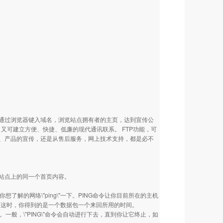
让浏览者通过浏览器键入域名，浏览站点拥有者的主页，达到宣传公
象，又可建立方便、快捷、低廉的现代通讯联系。 FTP功能，可
、产品的宣传，还是从售后服务，网上技术支持，都是必不
站点上的同一个首页内容。
了解的网络\"ping\"一下。PING命令让你目前所在的主机
包，而这时，你得到的是一个数据包一个来回所用的时间。
一般，\"PING\"命令会自动进行下去，直到你让它终止，如