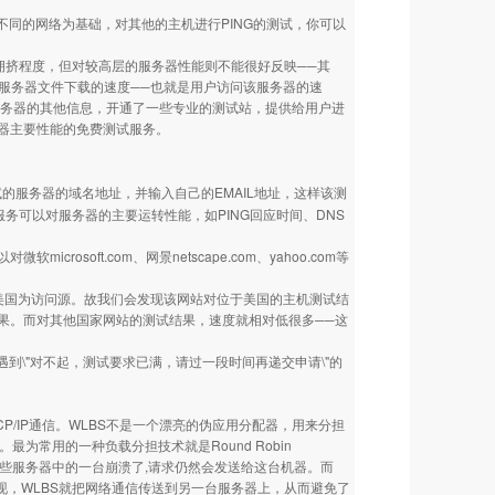
以以不同的网络为基础，对其他的主机进行PING的测试，你可以
拥挤程度，但对较高层的服务器性能则不能很好反映──其
Web服务器文件下载的速度──也就是用户访问该服务器的速
服务器的其他信息，开通了一些专业的测试站，提供给用户进
提供服务器主要性能的免费测试服务。
的服务器的域名地址，并输入自己的EMAIL地址，这样该测
服务可以对服务器的主要运转性能，如PING回应时间、DNS
ft.com、网景netscape.com、yahoo.com等
以美国为访问源。故我们会发现该网站对位于美国的主机测试结
果。而对其他国家网站的测试结果，速度就相对低很多──这
会遇到\"对不起，测试要求已满，请过一段时间再递交申请\"的
之间的TCP/IP通信。WLBS不是一个漂亮的伪应用分配器，用来分担
常用的一种负载分担技术就是Round Robin
当这些服务器中的一台崩溃了,请求仍然会发送给这台机器。而
现，WLBS就把网络通信传送到另一台服务器上，从而避免了