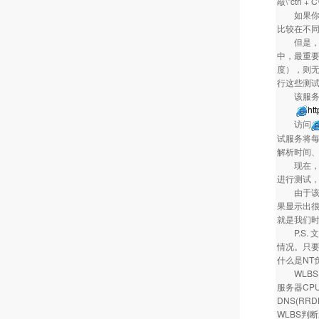
敲\"ctrl + 
如果你熟悉
比较在不同
但是，P
中，最重要
度），则
行这些测试。
该服务
ht
访问
试服务将每
解析时间、
现在，您可
进行测试
由于该服务
果显示出
就是我们
P.S. 
情况。只要
什么是NT
WLBS(W
服务器CP
DNS(R
WLBS判