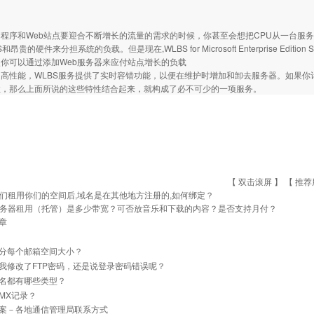
。
和Web站点要迎合不断增长的流量的需求的时候，你甚至会想把CPU从一台服务器
NS和昂贵的硬件来分担系统的负载。但是现在,WLBS for Microsoft Enterprise Edit
使你可以通过添加Web服务器来应付站点增长的负载
性能，WLBS服务提供了实时容错功能，以便在维护时增加和卸去服务器。如果你计
性，那么上面所说的这些特性结合起来，就构成了必不可少的一项服务。
【 双击滚屏 】 【
推荐
们租用你们的空间后,域名是在其他地方注册的,如何绑定？
务器租用（托管）是多少带宽？可否放音乐和下载的内容？是否支持月付？
章
分每个邮箱空间大小？
我修改了FTP密码，还是说登录密码错误呢？
名都有哪些类型？
MX记录？
案－各地通信管理局联系方式