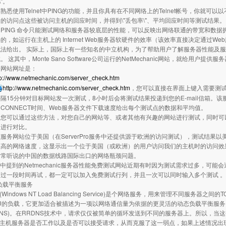
C\"。
使用Telnet中PING的功能，并且你具有在不同网络上的Telnet帐号，你就可
的访问点这些被访问主机的回应时间，并得到\"丢包率\"、平均回应时间等测试结果。
ING 命令只能测试网络和服务器较底层的性能，可以反映出网络联通的带宽和数据
的，如运行在主机上的 Internet Web服务器软硬件的效率（该效率直接决定通过
无法给出。 实际上，国际上有一些知名的中立机构，为了帮助用户了解服务器性能及
 这其中，Monte Sano Software公司运行的NetMechanic网站，就给用户
网站网址是：
tp://www.netmechanic.com/server_check.htm
http://www.netmechanic.com/server_check.htm
，您可以直接在界面上键入需要测试
隔15分钟对目标网站发一次测试，8小时后会将测试结果投递到您的E-mail信箱。该
CONNECT时间、Web服务器文件下载速度给出每个测试点的数据和平均值。
以通过这些方法，对您自己的网站等、或者其他有兴趣的网站进行测试，同时可以对微软microso
，进行对比。
网站位于美国（在ServerPro服务中还提供源于欧洲的访问测试），测试结果
很高的网络速度，这显示出一个位于美国（或欧洲）的用户访问我们的主机时的访问效
时常听说的中国的数据线路国际出口的网络瓶颈问题。
文中提到的Netmechanic服务器性能免费测试网站近期有时因为测试需求过多，可能
过一段时间再试，都一定可以加入免费测试行列，并且一次可以同时输入多个测试 。
负载平衡服务
indows NT Load Balancing Service)是个网络服务，用来管理不同服务器
U的负载，它更加适合被描述为一项以网络通信量为依据的更灵活的动态负载平衡服务。最为
RDNS)。在RRDNS技术中，请求仅仅被简单的循环发送到不同的服务器上。所以，
断主机服务器是否工作以及是否可以接受请求，从而克服了这一弱点，如果上述情况出