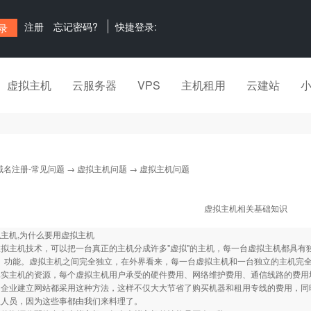
注册
忘记密码?
快捷登录:
虚拟主机
云服务器
VPS
主机租用
云建站
域名注册-常见问题
→
虚拟主机问题
→ 虚拟主机问题
虚拟主机相关基础知识
主机,为什么要用虚拟主机
机技术，可以把一台真正的主机分成许多"虚拟"的主机，每一台虚拟主机都具有独立的域名
mail）功能。虚拟主机之间完全独立，在外界看来，每一台虚拟主机和一台独立的主机
实主机的资源，每个虚拟主机用户承受的硬件费用、网络维护费用、通信线路的费用均大幅
多企业建立网站都采用这种方法，这样不仅大大节省了购买机器和租用专线的费用，同
理人员，因为这些事都由我们来料理了。