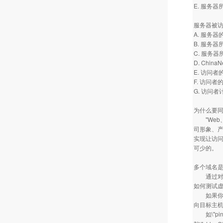
E. 服务
服务器被
A. 服务
B. 服务
C. 服务器
D. Chin
E. 访问者的
F. 访问者
G. 访问
为什么要同时
"Web、
司形象、产
实现让访
可少的。
多个域名
通过对服
如何测试
如果你通过
向目标主机
如\"pin