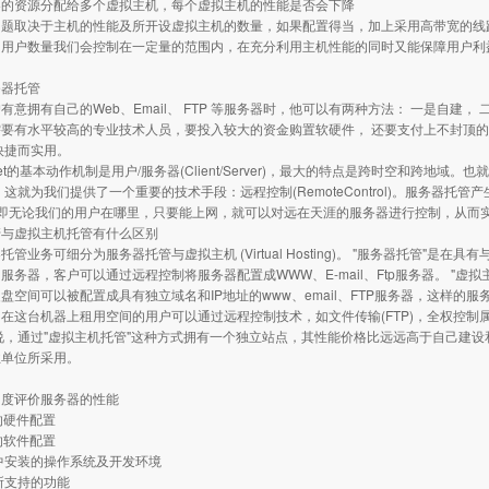
器的资源分配给多个虚拟主机，每个虚拟主机的性能是否会下降
取决于主机的性能及所开设虚拟主机的数量，如果配置得当，加上采用高带宽的线路
的用户数量我们会控制在一定量的范围内，在充分利用主机性能的同时又能保障用户利
务器托管
拥有自己的Web、Email、 FTP 等服务器时，他可以有两种方法： 一是自建， 
有水平较高的专业技术人员，要投入较大的资金购置软硬件， 还要支付上不封顶的
快捷而实用。
net的基本动作机制是用户/服务器(Client/Server)，最大的特点是跨时空和跨
 这就为我们提供了一个重要的技术手段：远程控制(RemoteControl)。服务器托管产
。即无论我们的用户在哪里，只要能上网，就可以对远在天涯的服务器进行控制，从而
管与虚拟主机托管有什么区别
务可细分为服务器托管与虚拟主机 (Virtual Hosting)。 "服务器托管"是在具
服务器，客户可以通过远程控制将服务器配置成WWW、E-mail、Ftp服务器。 "虚
盘空间可以被配置成具有独立域名和IP地址的www、email、FTP服务器，这样
在这台机器上租用空间的用户可以通过远程控制技术，如文件传输(FTP)，全权控
说，通过"虚拟主机托管"这种方式拥有一个独立站点，其性能价格比远远高于自己建
业单位所采用。
角度评价服务器的性能
器的硬件配置
器的软件配置
器中安装的操作系统及开发环境
器所支持的功能