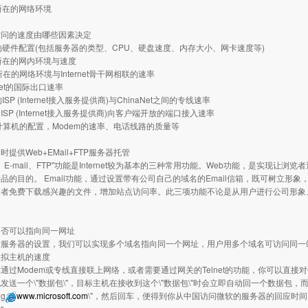
器所在的网络环境
访问的速度由哪些因素决定
器的硬件配置(包括服务器的类型、CPU、硬盘速度、内存大小、网卡速度等)
器所在的网内环境与速度
所在的网络环境与Internet骨干网相联的速率
aNet的国际出口速率
ISP (Internet接入服务提供商)与ChinaNet之间的专线速率
的ISP (Internet接入服务提供商)向客户端开放的端口接入速率
者计算机的配置，Modem的速率、电话线路的质量等
提供Web+EMail+FTP服务器托管
E-mail、FTP"功能是Internet较为基本的三种常用功能。Web功能，是实现
品的目的。 Email功能，通过设置带有公司自己的域名的Email信箱，既可树立形
问者免费下载感兴趣的文件，增加站点访问率。此三项功能不论是从用户进行公司形象
是否可以指向同一网址
务器的设置，我们可以实现多个域名指向同一个网址，用户用多个域名可访问同一
虚拟主机的速度
Modem或专线直接联上网络，或者需要通过网关的Telnet的功能，你可以直接对你想
发送一个\"数据包\"，目标主机在接收到这个\"数据包\"时会立即自动回一个数据
g
www.microsoft.com
\"，然后回车，便得到你从中国访问微软的服务器的回应时间。