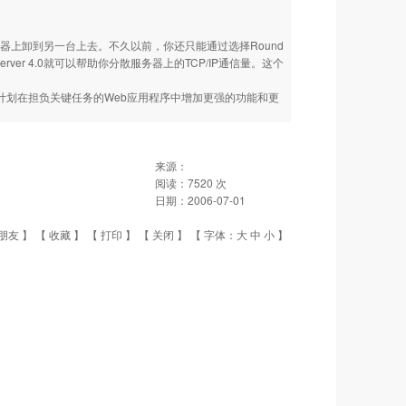
上卸到另一台上去。不久以前，你还只能通过选择Round
ion Server 4.0就可以帮助你分散服务器上的TCP/IP通信量。这个
划在担负关键任务的Web应用程序中增加更强的功能和更
来源：
阅读：
7520
次
日期：
2006-07-01
朋友
】 【
收藏
】 【
打印
】 【
关闭
】 【 字体：
大
中
小
】