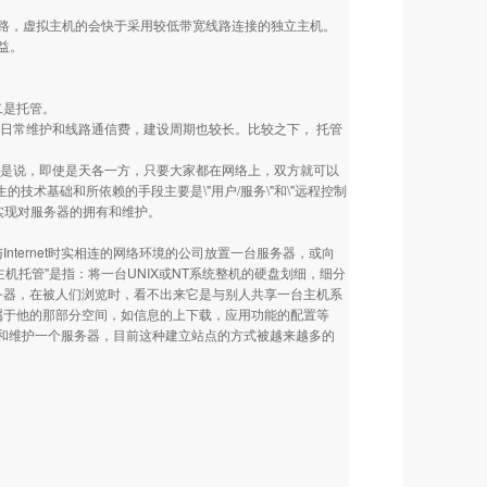
，虚拟主机的会快于采用较低带宽线路连接的独立主机。
益。
二是托管。
日常维护和线路通信费，建设周期也较长。比较之下， 托管
地域。也就是说，即使是天各一方，只要大家都在网络上，双方就可以
生的技术基础和所依赖的手段主要是\"用户/服务\"和\"远程控制
实现对服务器的拥有和维护。
有与Internet时实相连的网络环境的公司放置一台服务器，或向
拟主机托管"是指：将一台UNIX或NT系统整机的硬盘划细，细分
的服务器，在被人们浏览时，看不出来它是与别人共享一台主机系
制属于他的那部分空间，如信息的上下载，应用功能的配置等
设和维护一个服务器，目前这种建立站点的方式被越来越多的