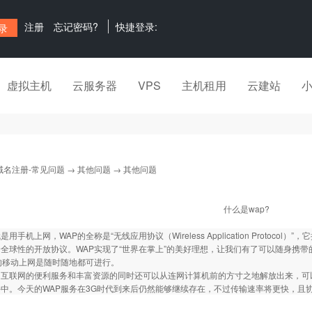
注册
忘记密码?
快捷登录:
虚拟主机
云服务器
VPS
主机租用
云建站
域名注册-常见问题
→
其他问题
→ 其他问题
什么是wap?
用手机上网，WAP的全称是“无线应用协议（Wireless Application Proto
全球性的开放协议。WAP实现了“世界在掌上”的美好理想，让我们有了可以随身携带
的移动上网是随时随地都可进行。
受互联网的便利服务和丰富资源的同时还可以从连网计算机前的方寸之地解放出来，可
中。今天的WAP服务在3G时代到来后仍然能够继续存在，不过传输速率将更快，且