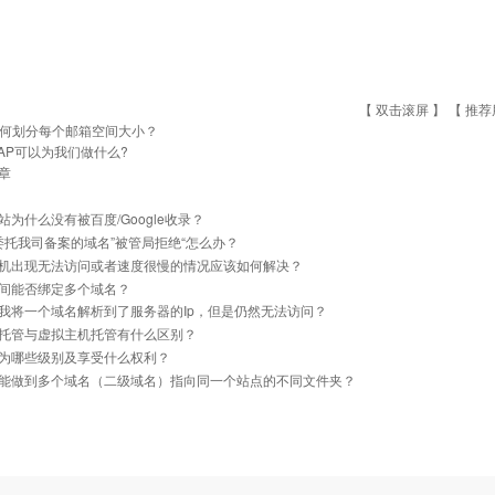
【 双击滚屏 】 【
推荐
何划分每个邮箱空间大小？
AP可以为我们做什么?
章
站为什么没有被百度/Google收录？
]委托我司备案的域名”被管局拒绝“怎么办？
机出现无法访问或者速度很慢的情况应该如何解决？
间能否绑定多个域名？
我将一个域名解析到了服务器的Ip，但是仍然无法访问？
托管与虚拟主机托管有什么区别？
为哪些级别及享受什么权利？
能做到多个域名（二级域名）指向同一个站点的不同文件夹？