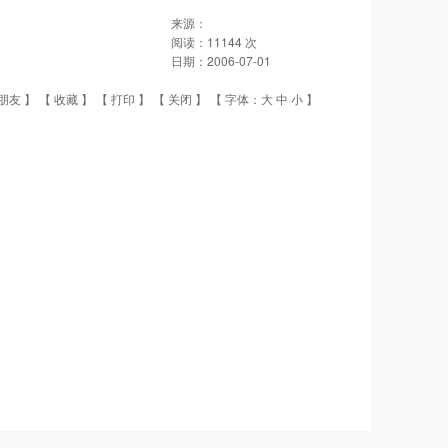
来源：
阅读：
11144
次
日期：
2006-07-01
朋友
】 【
收藏
】 【
打印
】 【
关闭
】 【 字体：
大
中
小
】