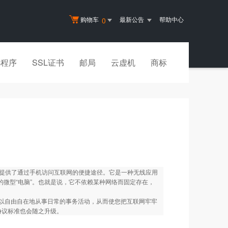
购物车
最新公告
帮助中心
0
小程序
SSL证书
邮局
云虚机
商标
col）”，它提供了通过手机访问互联网的便捷途径。它是一种无线应用
的微型“电脑”。也就是说，它不依赖某种网络而固定存在，
以自由自在地从事日常的事务活动，从而使您把互联网牢牢
协议标准也会随之升级。