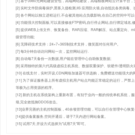
[1] 基于3980元网站建设全包，高端网站建设，高端模板网站云计算平台，
[2] 实时文件防病毒保护,黑客入侵检测,IIS 应用防火墙,自动抵抗各类病毒、
[3] 各个网站以独立进程运行,不会被其他站点负载影响,在自己的空间中可以使用
[4] 功能强大控制面板,可以直接修改FTP密码,自行停止网站,自行绑定域名,
[5] 提供WEB上传文件、恢复备份、RAR压缩、RAR解压、站点重定向
级管理功能;
[6] 无障碍技术支持：24×7×365制技术支持，微笑面对任何用户。
[7] 每3分钟自动访问网站一次，监控网站运行.
[8] 自动每7天备份一次数据,用户能在管理中心自助恢复数据;
[9] 采用独特的第六代高级虚拟主机系统、数据双重保护、软硬件/透明防火
[10] 在线支付，实时开设,CDN网络加速器可供选购，免费赠送功能强大
[11] 为了保证服务器上所有虚拟主机用户站点均能正常稳定的运行，严禁上
等极为占用资源的程序。
[12] 新的主机在系统架构上重新布置，有别于业内一般的传统单机系统，
墙,完全效抵御DDOS攻击。
[13]业界完善的主机控制面板，40余项管理功能，可以自行在管理中心恢
[14]提供备案服务,空间开通后，请于7天内进行网站备案。
[15] 试用7天.开设方式选择为"试用7天"即可。